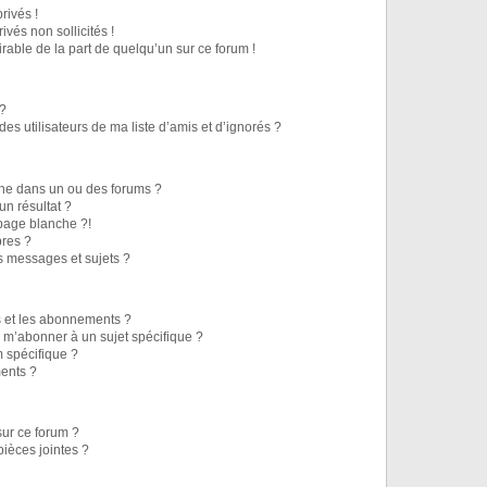
rivés !
vés non sollicités !
irable de la part de quelqu’un sur ce forum !
 ?
s utilisateurs de ma liste d’amis et d’ignorés ?
he dans un ou des forums ?
n résultat ?
page blanche ?!
res ?
 messages et sujets ?
is et les abonnements ?
 m’abonner à un sujet spécifique ?
 spécifique ?
ents ?
sur ce forum ?
ièces jointes ?