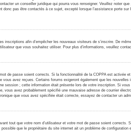
ontacter un conseiller juridique qui pourra vous renseigner. Veuillez noter qu
t donc pas être contactés à ce sujet, excepté lorsque l’assistance porte sur 
 les inscriptions afin d’empêcher les nouveaux visiteurs de s’inscrire. De mêm
’utilisateur que vous souhaitez utiliser. Pour plus d’informations, veuillez cont
re mot de passe soient corrects. Si la fonctionnalité de la COPPA est activée 
 que vous avez reçues. Certains forums exigeront également que les nouvelles 
ne session ; cette information était présente lors de votre inscription. Si vous
ue, vous avez probablement spécifié une mauvaise adresse de courrier électroni
ectronique que vous avez spécifiée était correcte, essayez de contacter un adm
ant tout que votre nom d’utilisateur et votre mot de passe soient corrects. Si
ossible que le propriétaire du site internet ait un problème de configuration et