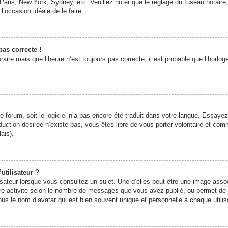
Paris, New York, Sydney, etc. Veuillez noter que le réglage du fuseau horair
 l’occasion idéale de le faire.
pas correcte !
raire mais que l’heure n’est toujours pas correcte, il est probable que l’horlog
 le forum, soit le logiciel n’a pas encore été traduit dans votre langue. Essay
raduction désirée n’existe pas, vous êtes libre de vous porter volontaire et co
ais).
utilisateur ?
sateur lorsque vous consultez un sujet. Une d’elles peut être une image asso
re activité selon le nombre de messages que vous avez publié, ou permet de dif
 le nom d’avatar qui est bien souvent unique et personnelle à chaque utilis