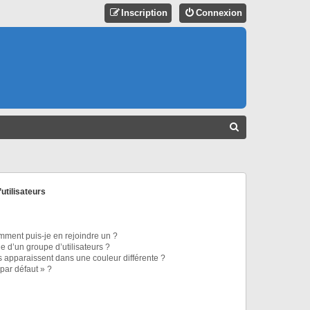
Inscription
Connexion
R
E
C
H
utilisateurs
E
R
C
omment puis-je en rejoindre un ?
 d’un groupe d’utilisateurs ?
H
s apparaissent dans une couleur différente ?
 par défaut » ?
E
R