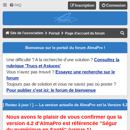
FAQ
Inscription
Connexion
R
Site de l'association
Portail
Page d'accueil du forum
E
Bienvenue sur le portail du forum AlmaPro !
C
H
Une difficulté ? A la recherche d'une solution ?
Consultez la
E
rubrique 'Trucs et Astuces'
R
Vous n'avez pas trouvé ?
Essayez une recherche sur le
forum
C
Toujours pas de solution et vous ne savez pas où poster ?
H
Pour publier c'est ici: le forum de bienvenue
E
R
[ Restez à jour ! ] --- La version actuelle de AlmaPro est la Version 4.2
Nous avons le plaisir de vous confirmer que la
version 4.2 d’AlmaPro est référencée "Ségur
du numérique en Santé" (vague 1).