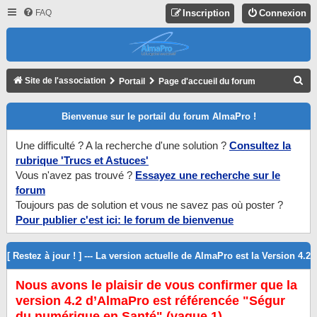
FAQ
Inscription
Connexion
R
Site de l'association
Portail
Page d'accueil du forum
E
Bienvenue sur le portail du forum AlmaPro !
C
H
Une difficulté ? A la recherche d'une solution ?
Consultez la
E
rubrique 'Trucs et Astuces'
R
Vous n'avez pas trouvé ?
Essayez une recherche sur le
forum
C
Toujours pas de solution et vous ne savez pas où poster ?
H
Pour publier c'est ici: le forum de bienvenue
E
R
[ Restez à jour ! ] --- La version actuelle de AlmaPro est la Version 4.2
Nous avons le plaisir de vous confirmer que la
version 4.2 d’AlmaPro est référencée "Ségur
du numérique en Santé" (vague 1).