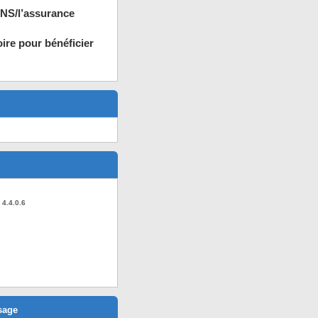
ANS/l’assurance
oire pour bénéficier
 4.4.0.6
sage