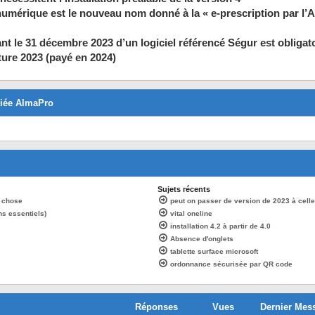
umérique est le nouveau nom donné à la « e-prescription par l’
vant le 31 décembre 2023 d’un logiciel référencé Ségur est obligat
cture 2023 (payé en 2024)
diée AlmaPro
Sujets récents
e chose
peut on passer de version de 2023 à celle
ns essentiels)
vital oneline
installation 4.2 à partir de 4.0
Absence d'onglets
tablette surface microsoft
ordonnance sécurisée par QR code
Réponses
Vues
Dernier Mes