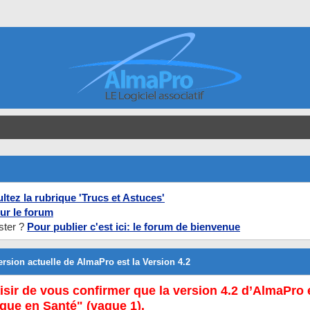
ltez la rubrique 'Trucs et Astuces'
ur le forum
ster ?
Pour publier c'est ici: le forum de bienvenue
 version actuelle de AlmaPro est la Version 4.2
isir de vous confirmer que la version 4.2 d’AlmaPro 
que en Santé" (vague 1).