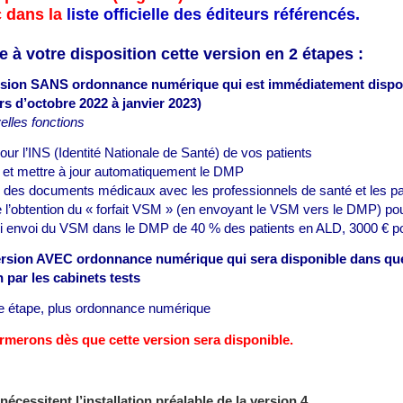
c dans la
liste officielle des éditeurs référencés.
 à votre disposition cette version en 2 étapes :
ersion SANS ordonnance numérique qui est immédiatement disponi
rs d’octobre 2022 à janvier 2023)
elles fonctions
jour l’INS (Identité Nationale de Santé) de vos patients
r et mettre à jour automatiquement le DMP
 des documents médicaux avec les professionnels de santé et les p
 l’obtention du « forfait VSM » (en envoyant le VSM vers le DMP) po
si envoi du VSM dans le DMP de 40 % des patients en ALD, 3000 € p
ersion AVEC ordonnance numérique qui sera disponible dans q
n par les cabinets tests
e étape, plus ordonnance numérique
rmerons dès que cette version sera disponible.
nécessitent l’installation préalable de la version 4