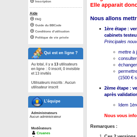
Inscription
Elle apparait don
Aide
Nous allons mettre
FAQ
Guide du BBCode
1ère étape : v
Conditions d’utilisation
cabinets testeu
Politique de vie privée
Principales nouv
mettre à 
Qui est en ligne ?
consulte
échanger
Au total, il y a
13
utilisateurs
en ligne :: 0 inscrit, 0 invisible
permettre
et 13 invités
(1500 € 
Utilisateurs inscrits : Aucun
utilisateur inscrit
2ème étape : v
après validatio
L’équipe
Idem 1èr
Administrateurs
Nous vous info
Aucun administrateur
Remarques :
Modérateurs
Cruanes
Ces 2 versions 