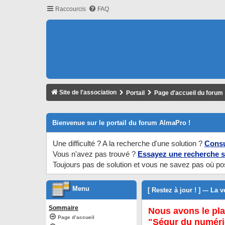
Raccourcis
FAQ
Site de l'association
Portail
Page d'accueil du forum
Bienvenue sur le portail du forum AlmaPro !
Une difficulté ? A la recherche d'une solution ?
Consu
Vous n'avez pas trouvé ?
Essayez une recherche s
Toujours pas de solution et vous ne savez pas où po
Menu
[ Restez à jour ! ] --- La
Sommaire
Nous avons le pla
Page d’accueil
"Ségur du numéri