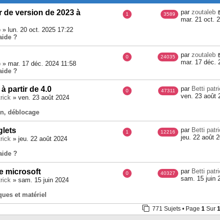
 de version de 2023 à
par
zoutaleb
1
3589
mar. 21 oct. 
b
» lun. 20 oct. 2025 17:22
aide ?
par
zoutaleb
0
24035
mar. 17 déc. 
b
» mar. 17 déc. 2024 11:58
aide ?
 à partir de 4.0
par
Betti patr
0
47311
ven. 23 août 
trick
» ven. 23 août 2024
ion, déblocage
lets
par
Betti patr
1
12216
jeu. 22 août 
trick
» jeu. 22 août 2024
aide ?
ce microsoft
par
Betti patr
0
40327
sam. 15 juin 
trick
» sam. 15 juin 2024
ques et matériel
771 Sujets • Page
1
Sur