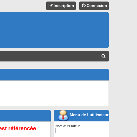
Inscription
Connexion
R
E
C
H
E
R
C
H
Menu de l’utilisateur
E
Nom d’utilisateur :
est référencée
R