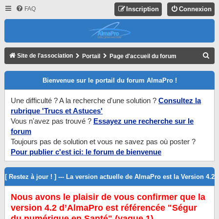
FAQ
Inscription
Connexion
R
Site de l'association
Portail
Page d'accueil du forum
E
Bienvenue sur le portail du forum AlmaPro !
C
H
Une difficulté ? A la recherche d'une solution ?
Consultez la
E
rubrique 'Trucs et Astuces'
R
Vous n'avez pas trouvé ?
Essayez une recherche sur le
forum
C
Toujours pas de solution et vous ne savez pas où poster ?
H
Pour publier c'est ici: le forum de bienvenue
E
R
[ Restez à jour ! ] --- La version actuelle de AlmaPro est la Version 4.2
Nous avons le plaisir de vous confirmer que la
version 4.2 d’AlmaPro est référencée "Ségur
du numérique en Santé" (vague 1).