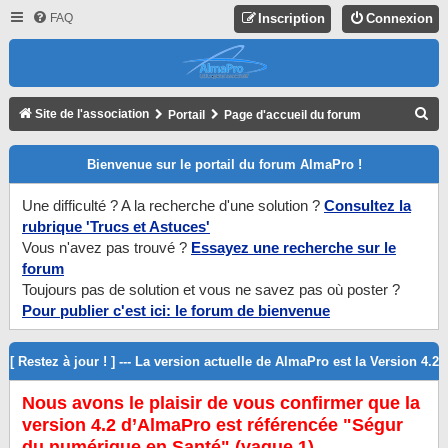
FAQ
Inscription
Connexion
R
Site de l'association
Portail
Page d'accueil du forum
E
Bienvenue sur le portail du forum AlmaPro !
C
H
Une difficulté ? A la recherche d'une solution ?
Consultez la
E
rubrique 'Trucs et Astuces'
R
Vous n'avez pas trouvé ?
Essayez une recherche sur le
forum
C
Toujours pas de solution et vous ne savez pas où poster ?
H
Pour publier c'est ici: le forum de bienvenue
E
R
[ Restez à jour ! ] --- La version actuelle de AlmaPro est la Version 4.2
Nous avons le plaisir de vous confirmer que la
version 4.2 d’AlmaPro est référencée "Ségur
du numérique en Santé" (vague 1).