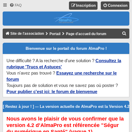
FAQ
Inscription
Connexion
R
Site de l'association
Portail
Page d'accueil du forum
E
Bienvenue sur le portail du forum AlmaPro !
C
H
Une difficulté ? A la recherche d'une solution ?
Consultez la
E
rubrique 'Trucs et Astuces'
R
Vous n'avez pas trouvé ?
Essayez une recherche sur le
forum
C
Toujours pas de solution et vous ne savez pas où poster ?
H
Pour publier c'est ici: le forum de bienvenue
E
R
[ Restez à jour ! ] --- La version actuelle de AlmaPro est la Version 4.2
Nous avons le plaisir de vous confirmer que la
version 4.2 d’AlmaPro est référencée "Ségur
du numérique en Santé" (vague 1).