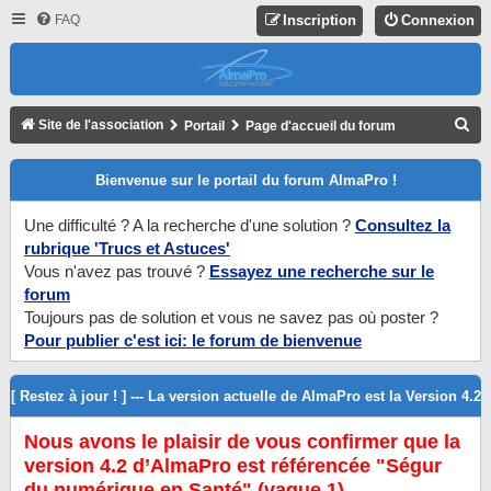
FAQ
Inscription
Connexion
R
Site de l'association
Portail
Page d'accueil du forum
E
Bienvenue sur le portail du forum AlmaPro !
C
H
Une difficulté ? A la recherche d'une solution ?
Consultez la
E
rubrique 'Trucs et Astuces'
R
Vous n'avez pas trouvé ?
Essayez une recherche sur le
forum
C
Toujours pas de solution et vous ne savez pas où poster ?
H
Pour publier c'est ici: le forum de bienvenue
E
R
[ Restez à jour ! ] --- La version actuelle de AlmaPro est la Version 4.2
Nous avons le plaisir de vous confirmer que la
version 4.2 d’AlmaPro est référencée "Ségur
du numérique en Santé" (vague 1).