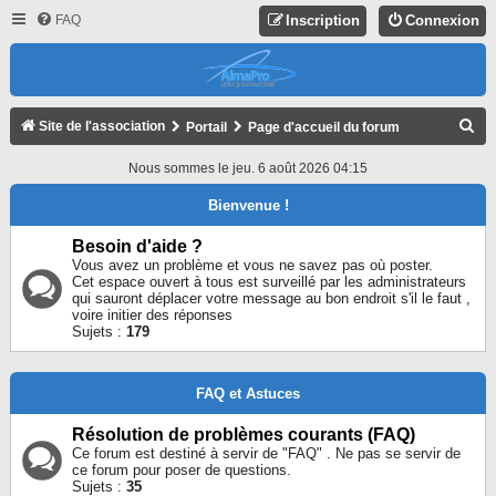
FAQ
Inscription
Connexion
R
Site de l'association
Portail
Page d'accueil du forum
E
Nous sommes le jeu. 6 août 2026 04:15
C
Bienvenue !
H
E
Besoin d'aide ?
Vous avez un problème et vous ne savez pas où poster.
R
Cet espace ouvert à tous est surveillé par les administrateurs
qui sauront déplacer votre message au bon endroit s'il le faut ,
C
voire initier des réponses
H
Sujets :
179
E
R
FAQ et Astuces
Résolution de problèmes courants (FAQ)
Ce forum est destiné à servir de "FAQ" . Ne pas se servir de
ce forum pour poser de questions.
Sujets :
35