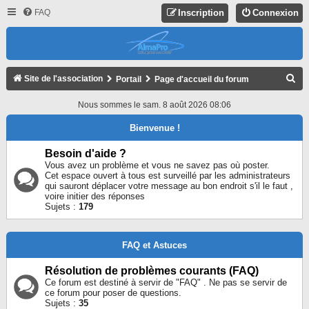
FAQ
Inscription
Connexion
R
Site de l'association
Portail
Page d'accueil du forum
E
Nous sommes le sam. 8 août 2026 08:06
C
Bienvenue !
H
E
Besoin d'aide ?
Vous avez un problème et vous ne savez pas où poster.
R
Cet espace ouvert à tous est surveillé par les administrateurs
qui sauront déplacer votre message au bon endroit s'il le faut ,
C
voire initier des réponses
H
Sujets :
179
E
R
FAQ et Astuces
Résolution de problèmes courants (FAQ)
Ce forum est destiné à servir de "FAQ" . Ne pas se servir de
ce forum pour poser de questions.
Sujets :
35