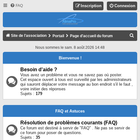
FAQ
Inscription
Connexion
R
Site de l'association
Portail
Page d'accueil du forum
E
Nous sommes le sam. 8 août 2026 14:48
C
Bienvenue !
H
E
Besoin d'aide ?
Vous avez un problème et vous ne savez pas où poster.
R
Cet espace ouvert à tous est surveillé par les administrateurs
qui sauront déplacer votre message au bon endroit s'il le faut ,
C
voire initier des réponses
H
Sujets :
179
E
R
FAQ et Astuces
Résolution de problèmes courants (FAQ)
Ce forum est destiné à servir de "FAQ" . Ne pas se servir de
ce forum pour poser de questions.
Sujets :
35