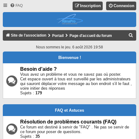
FAQ
Inscription
Connexion
R
Site de l'association
Portail
Page d'accueil du forum
E
Nous sommes le jeu. 6 août 2026 19:58
C
Bienvenue !
H
E
Besoin d'aide ?
Vous avez un problème et vous ne savez pas où poster.
R
Cet espace ouvert à tous est surveillé par les administrateurs
qui sauront déplacer votre message au bon endroit s'il le faut ,
C
voire initier des réponses
H
Sujets :
179
E
R
FAQ et Astuces
Résolution de problèmes courants (FAQ)
Ce forum est destiné à servir de "FAQ" . Ne pas se servir de
ce forum pour poser de questions.
Sujets :
35