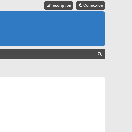
Inscription
Connexion
R
E
C
H
E
R
C
H
E
R