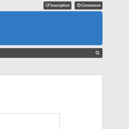
Inscription
Connexion
R
E
C
H
E
R
C
H
E
R