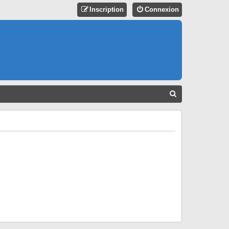
Inscription
Connexion
R
E
C
H
E
R
C
H
E
R