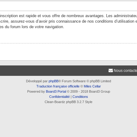
’inscription est rapide et vous offre de nombreux avantages. Les administrate
crire, assurez-vous d’avoir pris connaissance de nos conditions d’utilisation e
es du forum lors de votre navigation.
Nous contact
Développé par
phpBB
® Forum Software © phpBB Limited
Traduction française officielle
©
Miles Cellar
Powered by
Board3 Portal
© 2009 - 2018 Board3 Group
Confidentialité
|
Conditions
Clean-Boardz phpBB 3.2.7 Style