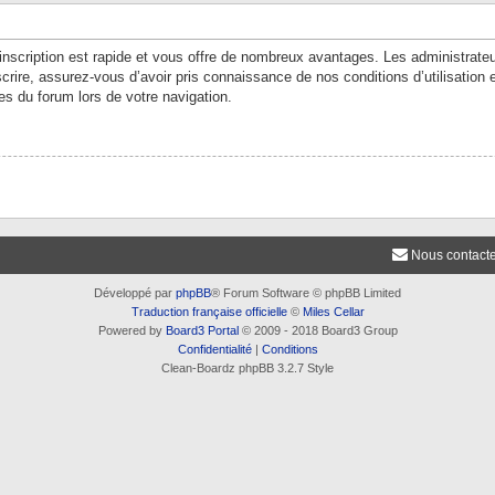
’inscription est rapide et vous offre de nombreux avantages. Les administrate
crire, assurez-vous d’avoir pris connaissance de nos conditions d’utilisation e
es du forum lors de votre navigation.
Nous contact
Développé par
phpBB
® Forum Software © phpBB Limited
Traduction française officielle
©
Miles Cellar
Powered by
Board3 Portal
© 2009 - 2018 Board3 Group
Confidentialité
|
Conditions
Clean-Boardz phpBB 3.2.7 Style