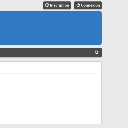
Inscription
Connexion
R
E
C
H
E
R
C
H
E
R