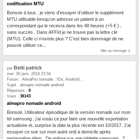
codification MTU
Bonsoir à tous . je viens d'essayer d'utiliser le supplément
MTU utilisable lorsqu'on adresse un patient à un
correspondant qui le recevra dans les 48 heures (+5 € ) ,
sans succès . Dans AFFId je ne trouve pas la lettre clé
(MTU). Celle ci n'existe plus ? C'est bien dommage de ne
pouvoir utiliser ce...
Aller au message
Betti patrick
par
mer. 30 janv. 2019 23:56
Forum :
AlmaPro nomade : IOs, Androïd...
Sujet :
almapro nomade android
Réponses :
0
Vues :
38143
almapro nomade android
Bonsoir, Utilisateur épisodique de la version nomade sur mon
tél samsung , j'ai voulu ce jour faire une nouvelle exportation
actualisée et..surprise la date la plus récente est 10/2017. J'ai
essayer ce soir sur mon autre ordi à domicile après
restauration idem . De même sur une tablette samsung . J'...