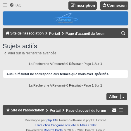
FAQ
Inscription
Connexion
R
Site de l'association
Portail
Page d'accueil du forum
E
Sujets actifs
C
Aller sur la recherche avancée
H
E
La Recherche A Retourné 0 Résultat • Page
1
Sur
1
R
Aucun résultat ne correspond aux termes que vous avez spécifiés.
C
La Recherche A Retourné 0 Résultat • Page
1
Sur
1
H
E
Aller
R
Site de l'association
Portail
Page d'accueil du forum
Développé par
phpBB
® Forum Software © phpBB Limited
Traduction française officielle
©
Miles Cellar
Powered by
Board3 Portal
© 2009 - 2018 Board3 Group