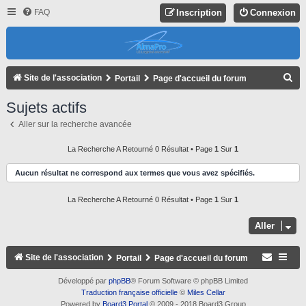
FAQ
Inscription
Connexion
R
Site de l'association
Portail
Page d'accueil du forum
E
Sujets actifs
C
Aller sur la recherche avancée
H
E
La Recherche A Retourné 0 Résultat • Page
1
Sur
1
R
Aucun résultat ne correspond aux termes que vous avez spécifiés.
C
La Recherche A Retourné 0 Résultat • Page
1
Sur
1
H
E
Aller
R
Site de l'association
Portail
Page d'accueil du forum
Développé par
phpBB
® Forum Software © phpBB Limited
Traduction française officielle
©
Miles Cellar
Powered by
Board3 Portal
© 2009 - 2018 Board3 Group