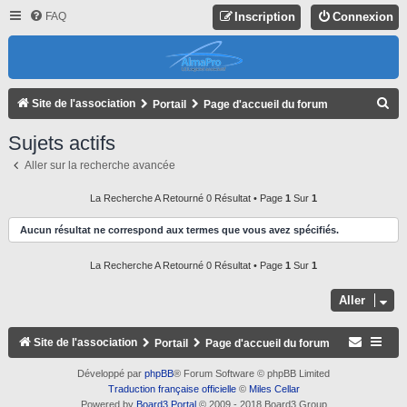
FAQ
Inscription
Connexion
R
Site de l'association
Portail
Page d'accueil du forum
E
Sujets actifs
C
Aller sur la recherche avancée
H
E
La Recherche A Retourné 0 Résultat • Page
1
Sur
1
R
Aucun résultat ne correspond aux termes que vous avez spécifiés.
C
La Recherche A Retourné 0 Résultat • Page
1
Sur
1
H
E
Aller
R
Site de l'association
Portail
Page d'accueil du forum
Développé par
phpBB
® Forum Software © phpBB Limited
Traduction française officielle
©
Miles Cellar
Powered by
Board3 Portal
© 2009 - 2018 Board3 Group