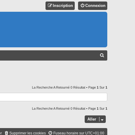
Inscription
Connexion
R
E
C
H
E
La Recherche A Retourné 0 Résultat • Page
1
Sur
1
R
C
La Recherche A Retourné 0 Résultat • Page
1
Sur
1
H
E
Aller
R
er
Supprimer les cookies
Fuseau horaire sur
UTC+01:00