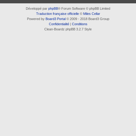
Développé par
phpBB
® Forum Software © phpBB Limited
Traduction française officielle
©
Miles Cellar
Powered by
Board3 Portal
© 2009 - 2018 Board3 Group
Confidentialité
|
Conditions
Clean-Boardz phpBB 3.2.7 Style