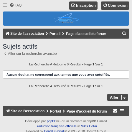
FAQ
Inscription
Connexion
R
Site de l'association
Portail
Page d'accueil du forum
E
Sujets actifs
C
Aller sur la recherche avancée
H
E
La Recherche A Retourné 0 Résultat • Page
1
Sur
1
R
Aucun résultat ne correspond aux termes que vous avez spécifiés.
C
La Recherche A Retourné 0 Résultat • Page
1
Sur
1
H
E
Aller
R
Site de l'association
Portail
Page d'accueil du forum
Développé par
phpBB
® Forum Software © phpBB Limited
Traduction française officielle
©
Miles Cellar
Powered by
Board3 Portal
© 2009 - 2018 Board3 Group