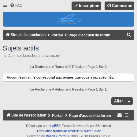
FAQ
Inscription
Connexion
R
Site de l'association
Portail
Page d'accueil du forum
E
Sujets actifs
C
Aller sur la recherche avancée
H
E
La Recherche A Retourné 0 Résultat • Page
1
Sur
1
R
Aucun résultat ne correspond aux termes que vous avez spécifiés.
C
La Recherche A Retourné 0 Résultat • Page
1
Sur
1
H
E
Aller
R
Site de l'association
Portail
Page d'accueil du forum
Développé par
phpBB
® Forum Software © phpBB Limited
Traduction française officielle
©
Miles Cellar
Powered by
Board3 Portal
© 2009 - 2018 Board3 Group