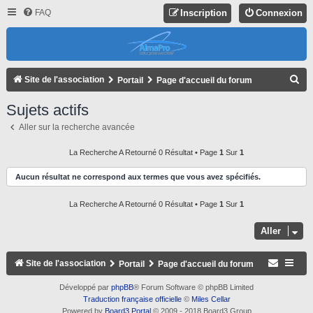
FAQ
Inscription
Connexion
R
Site de l'association
Portail
Page d'accueil du forum
E
Sujets actifs
C
Aller sur la recherche avancée
H
E
La Recherche A Retourné 0 Résultat • Page
1
Sur
1
R
Aucun résultat ne correspond aux termes que vous avez spécifiés.
C
La Recherche A Retourné 0 Résultat • Page
1
Sur
1
H
E
Aller
R
Site de l'association
Portail
Page d'accueil du forum
Développé par
phpBB
® Forum Software © phpBB Limited
Traduction française officielle
©
Miles Cellar
Powered by
Board3 Portal
© 2009 - 2018 Board3 Group