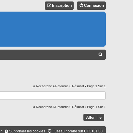
Inscription
Connexion
R
E
C
H
E
La Recherche A Retourné 0 Résultat • Page
1
Sur
1
R
C
La Recherche A Retourné 0 Résultat • Page
1
Sur
1
H
E
Aller
R
er
Supprimer les cookies
Fuseau horaire sur
UTC+01:00