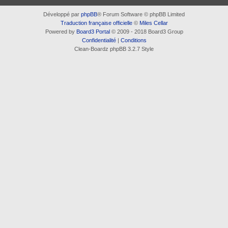
Développé par
phpBB
® Forum Software © phpBB Limited
Traduction française officielle
©
Miles Cellar
Powered by
Board3 Portal
© 2009 - 2018 Board3 Group
Confidentialité
|
Conditions
Clean-Boardz phpBB 3.2.7 Style