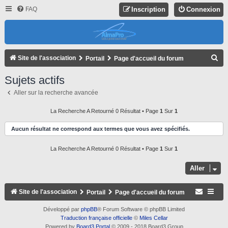
FAQ
Inscription
Connexion
R
Site de l'association
Portail
Page d'accueil du forum
E
Sujets actifs
C
Aller sur la recherche avancée
H
E
La Recherche A Retourné 0 Résultat • Page
1
Sur
1
R
Aucun résultat ne correspond aux termes que vous avez spécifiés.
C
La Recherche A Retourné 0 Résultat • Page
1
Sur
1
H
E
Aller
R
Site de l'association
Portail
Page d'accueil du forum
Développé par
phpBB
® Forum Software © phpBB Limited
Traduction française officielle
©
Miles Cellar
Powered by
Board3 Portal
© 2009 - 2018 Board3 Group