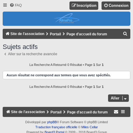
FAQ
Inscription
Connexion
R
Site de l'association
Portail
Page d'accueil du forum
E
Sujets actifs
C
Aller sur la recherche avancée
H
E
La Recherche A Retourné 0 Résultat • Page
1
Sur
1
R
Aucun résultat ne correspond aux termes que vous avez spécifiés.
C
La Recherche A Retourné 0 Résultat • Page
1
Sur
1
H
E
Aller
R
Site de l'association
Portail
Page d'accueil du forum
Développé par
phpBB
® Forum Software © phpBB Limited
Traduction française officielle
©
Miles Cellar
Powered by
Board3 Portal
© 2009 - 2018 Board3 Group