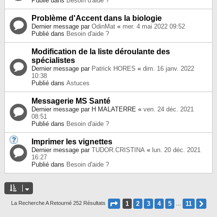
Publié dans
Besoin d'aide ?
Problème d'Accent dans la biologie
Dernier message par
OdinMat
«
mer. 4 mai 2022 09:52
Publié dans
Besoin d'aide ?
Modification de la liste déroulante des
spécialistes
Dernier message par
Patrick HORES
«
dim. 16 janv. 2022
10:38
Publié dans
Astuces
Messagerie MS Santé
Dernier message par
H MALATERRE
«
ven. 24 déc. 2021
08:51
Publié dans
Besoin d'aide ?
Imprimer les vignettes
Dernier message par
TUDOR.CRISTINA
«
lun. 20 déc. 2021
16:27
Publié dans
Besoin d'aide ?
Page
1
Sur
11
1
2
3
4
5
11
Su
La Recherche A Retourné 252 Résultats
…