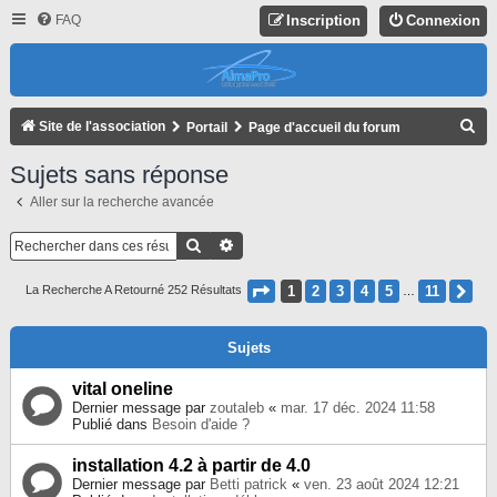
FAQ
Inscription
Connexion
R
Site de l'association
Portail
Page d'accueil du forum
E
Sujets sans réponse
C
Aller sur la recherche avancée
H
E
Rechercher
Recherche Avancée
R
Page
1
Sur
11
1
2
3
4
5
11
Su
La Recherche A Retourné 252 Résultats
…
C
H
Sujets
E
R
vital oneline
Dernier message par
zoutaleb
«
mar. 17 déc. 2024 11:58
Publié dans
Besoin d'aide ?
installation 4.2 à partir de 4.0
Dernier message par
Betti patrick
«
ven. 23 août 2024 12:21