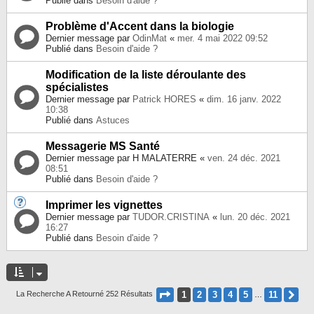
Publié dans
Besoin d'aide ?
Problème d'Accent dans la biologie
Dernier message par
OdinMat
«
mer. 4 mai 2022 09:52
Publié dans
Besoin d'aide ?
Modification de la liste déroulante des
spécialistes
Dernier message par
Patrick HORES
«
dim. 16 janv. 2022
10:38
Publié dans
Astuces
Messagerie MS Santé
Dernier message par
H MALATERRE
«
ven. 24 déc. 2021
08:51
Publié dans
Besoin d'aide ?
Imprimer les vignettes
Dernier message par
TUDOR.CRISTINA
«
lun. 20 déc. 2021
16:27
Publié dans
Besoin d'aide ?
Page
1
Sur
11
1
2
3
4
5
11
Su
La Recherche A Retourné 252 Résultats
…