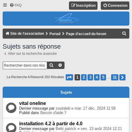
FAQ
Inscription
Connexion
R
Site de l'association
Portail
Page d'accueil du forum
E
Sujets sans réponse
C
Aller sur la recherche avancée
H
E
Rechercher
Recherche Avancée
R
Page
1
Sur
11
1
2
3
4
5
11
Su
La Recherche A Retourné 252 Résultats
…
C
H
Sujets
E
R
vital oneline
Dernier message par
zoutaleb
«
mar. 17 déc. 2024 11:58
Publié dans
Besoin d'aide ?
installation 4.2 à partir de 4.0
Dernier message par
Betti patrick
«
ven. 23 août 2024 12:21