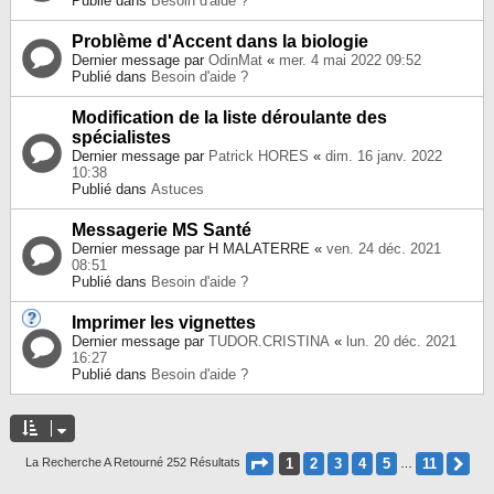
Publié dans
Besoin d'aide ?
Problème d'Accent dans la biologie
Dernier message par
OdinMat
«
mer. 4 mai 2022 09:52
Publié dans
Besoin d'aide ?
Modification de la liste déroulante des
spécialistes
Dernier message par
Patrick HORES
«
dim. 16 janv. 2022
10:38
Publié dans
Astuces
Messagerie MS Santé
Dernier message par
H MALATERRE
«
ven. 24 déc. 2021
08:51
Publié dans
Besoin d'aide ?
Imprimer les vignettes
Dernier message par
TUDOR.CRISTINA
«
lun. 20 déc. 2021
16:27
Publié dans
Besoin d'aide ?
Page
1
Sur
11
1
2
3
4
5
11
Su
La Recherche A Retourné 252 Résultats
…