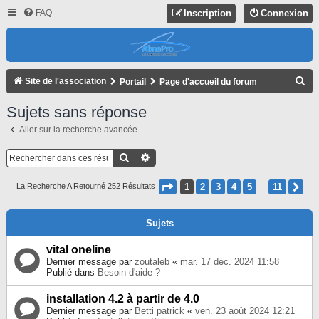
FAQ
Inscription
Connexion
R
Site de l'association
Portail
Page d'accueil du forum
E
Sujets sans réponse
C
Aller sur la recherche avancée
H
E
Rechercher
Recherche Avancée
R
Page
1
Sur
11
1
2
3
4
5
11
Su
La Recherche A Retourné 252 Résultats
…
C
H
Sujets
E
R
vital oneline
Dernier message par
zoutaleb
«
mar. 17 déc. 2024 11:58
Publié dans
Besoin d'aide ?
installation 4.2 à partir de 4.0
Dernier message par
Betti patrick
«
ven. 23 août 2024 12:21