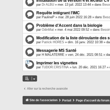
Installation de la version 4 et lecteur CV
par
Dr ALBU
» mer. 13 juil. 2022 13:44 » dans
Besoi
Requête intégrant l'IMC
par
PaulineP
» mar. 28 juin 2022 16:28 » dans
Beso
Problème d'Accent dans la biologie
par
OdinMat
» mer. 4 mai 2022 09:52 » dans
Besoin
Modification de la liste déroulante des s
par
Patrick HORES
» dim. 16 janv. 2022 10:38 » d
Messagerie MS Santé
par
H MALATERRE
» ven. 24 déc. 2021 08:51 » d
Imprimer les vignettes
par
TUDOR.CRISTINA
» lun. 20 déc. 2021 16:27 »
Aller sur la recherche avancée
Site de l'association
Portail
Page d'accueil du forum