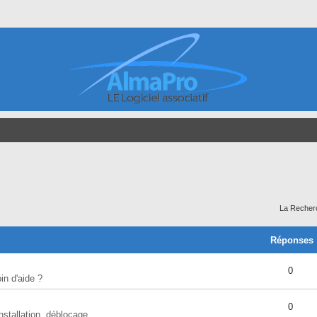
La Recher
Réponses
0
in d'aide ?
0
nstallation, déblocage