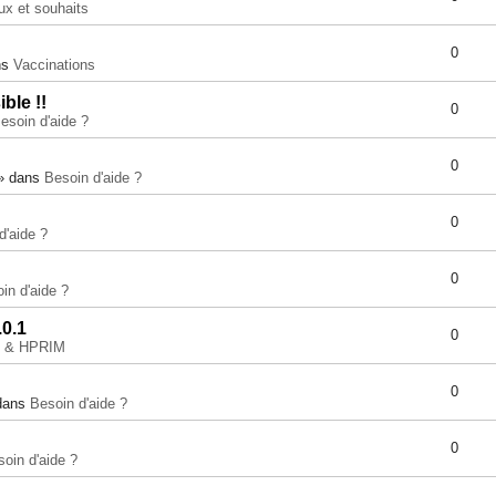
ux et souhaits
0
ns
Vaccinations
ble !!
0
esoin d'aide ?
0
 » dans
Besoin d'aide ?
0
d'aide ?
0
in d'aide ?
.0.1
0
e & HPRIM
0
 dans
Besoin d'aide ?
0
oin d'aide ?