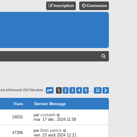
Inscription
Connexion
R
E
C
H
E
Page
1
Sur
11
1
2
3
4
5
11
Suivant
che A Retourné 252 Résultats
…
R
C
Vues
Dernier Message
H
par
zoutaleb
24031
mar. 17 déc. 2024 11:58
E
R
par
Betti patrick
47306
ven. 23 août 2024 12:21