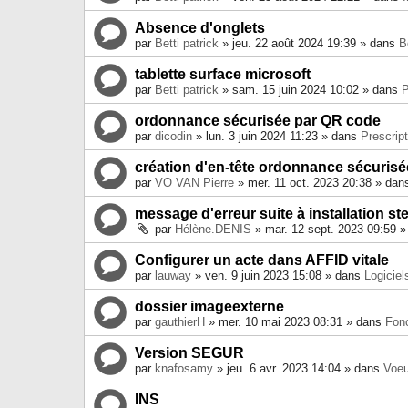
Absence d'onglets
par
Betti patrick
» jeu. 22 août 2024 19:39 » dans
B
tablette surface microsoft
par
Betti patrick
» sam. 15 juin 2024 10:02 » dans
P
ordonnance sécurisée par QR code
par
dicodin
» lun. 3 juin 2024 11:23 » dans
Prescrip
création d'en-tête ordonnance sécurisé
par
VO VAN Pierre
» mer. 11 oct. 2023 20:38 » da
message d'erreur suite à installation stel
par
Hélène.DENIS
» mar. 12 sept. 2023 09:59 
Configurer un acte dans AFFID vitale
par
lauway
» ven. 9 juin 2023 15:08 » dans
Logiciel
dossier imageexterne
par
gauthierH
» mer. 10 mai 2023 08:31 » dans
Fon
Version SEGUR
par
knafosamy
» jeu. 6 avr. 2023 14:04 » dans
Voeu
INS