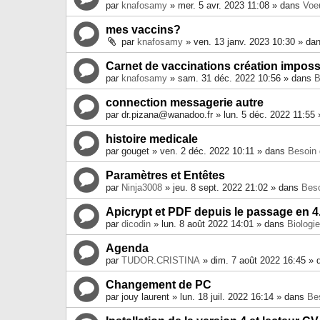
par
knafosamy
» mer. 5 avr. 2023 11:08 » dans
Voe
mes vaccins?
par
knafosamy
» ven. 13 janv. 2023 10:30 » da
Carnet de vaccinations création impossi
par
knafosamy
» sam. 31 déc. 2022 10:56 » dans
B
connection messagerie autre
par
dr.pizana@wanadoo.fr
» lun. 5 déc. 2022 11:55
histoire medicale
par
gouget
» ven. 2 déc. 2022 10:11 » dans
Besoin 
Paramètres et Entêtes
par
Ninja3008
» jeu. 8 sept. 2022 21:02 » dans
Beso
Apicrypt et PDF depuis le passage en 4
par
dicodin
» lun. 8 août 2022 14:01 » dans
Biologi
Agenda
par
TUDOR.CRISTINA
» dim. 7 août 2022 16:45 »
Changement de PC
par
jouy laurent
» lun. 18 juil. 2022 16:14 » dans
Bes