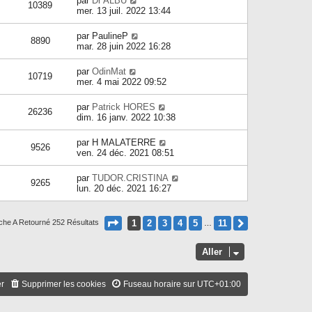
par
Dr ALBU
10389
mer. 13 juil. 2022 13:44
par
PaulineP
8890
mar. 28 juin 2022 16:28
par
OdinMat
10719
mer. 4 mai 2022 09:52
par
Patrick HORES
26236
dim. 16 janv. 2022 10:38
par
H MALATERRE
9526
ven. 24 déc. 2021 08:51
par
TUDOR.CRISTINA
9265
lun. 20 déc. 2021 16:27
Page
1
Sur
11
1
2
3
4
5
11
Suivant
che A Retourné 252 Résultats
…
Aller
er
Supprimer les cookies
Fuseau horaire sur
UTC+01:00