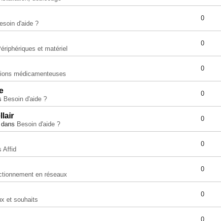
0
esoin d'aide ?
0
ériphériques et matériel
0
tions médicamenteuses
e
0
ns
Besoin d'aide ?
lair
0
» dans
Besoin d'aide ?
0
s Affid
0
ctionnement en réseaux
0
x et souhaits
0