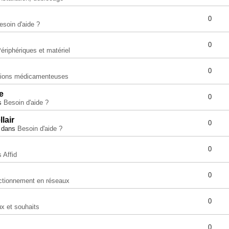
0
esoin d'aide ?
0
ériphériques et matériel
0
tions médicamenteuses
e
0
ns
Besoin d'aide ?
lair
0
» dans
Besoin d'aide ?
0
s Affid
0
ctionnement en réseaux
0
x et souhaits
0