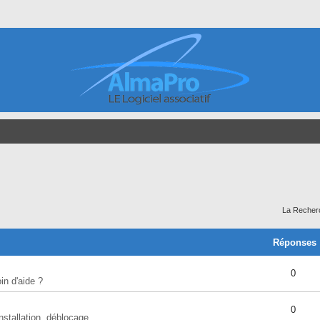
La Recher
Réponses
0
in d'aide ?
0
nstallation, déblocage