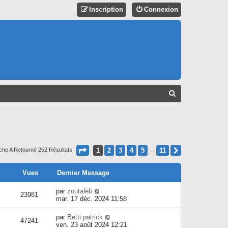
Inscription
Connexion
R
E
C
H
E
Page
1
Sur
11
1
2
3
4
5
11
Suivant
che A Retourné 252 Résultats
…
R
C
Vues
Dernier Message
H
par
zoutaleb
23981
mar. 17 déc. 2024 11:58
E
R
par
Betti patrick
47241
ven. 23 août 2024 12:21