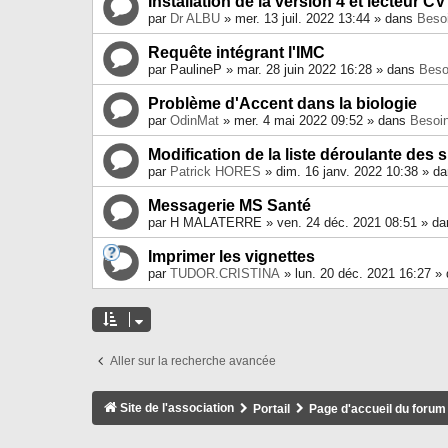
Installation de la version 4 et lecteur CV
par
Dr ALBU
» mer. 13 juil. 2022 13:44 » dans
Besoi
Requête intégrant l'IMC
par
PaulineP
» mar. 28 juin 2022 16:28 » dans
Beso
Problème d'Accent dans la biologie
par
OdinMat
» mer. 4 mai 2022 09:52 » dans
Besoin
Modification de la liste déroulante des s
par
Patrick HORES
» dim. 16 janv. 2022 10:38 » d
Messagerie MS Santé
par
H MALATERRE
» ven. 24 déc. 2021 08:51 » d
Imprimer les vignettes
par
TUDOR.CRISTINA
» lun. 20 déc. 2021 16:27 »
Aller sur la recherche avancée
Site de l'association
Portail
Page d'accueil du forum