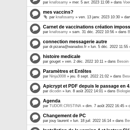
par
knafosamy
» mer. 5 avr. 2023 11:08 » dans
Voe
mes vaccins?
par
knafosamy
» ven. 13 janv. 2023 10:30 » da
Carnet de vaccinations création impossi
par
knafosamy
» sam. 31 déc. 2022 10:56 » dans
B
connection messagerie autre
par
dr.pizana@wanadoo.fr
» lun. 5 déc. 2022 11:55
histoire medicale
par
gouget
» ven. 2 déc. 2022 10:11 » dans
Besoin 
Paramètres et Entêtes
par
Ninja3008
» jeu. 8 sept. 2022 21:02 » dans
Beso
Apicrypt et PDF depuis le passage en 4
par
dicodin
» lun. 8 août 2022 14:01 » dans
Biologi
Agenda
par
TUDOR.CRISTINA
» dim. 7 août 2022 16:45 »
Changement de PC
par
jouy laurent
» lun. 18 juil. 2022 16:14 » dans
Bes