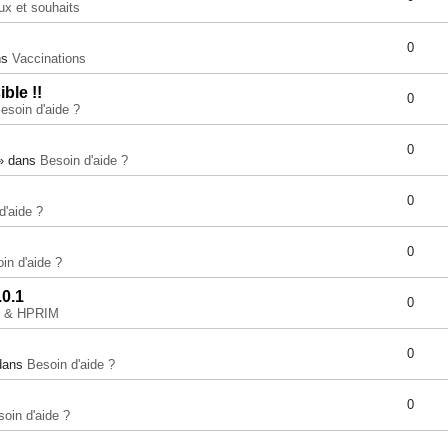
ux et souhaits
0
ns
Vaccinations
ble !!
0
esoin d'aide ?
0
 » dans
Besoin d'aide ?
0
d'aide ?
0
in d'aide ?
.0.1
0
e & HPRIM
0
 dans
Besoin d'aide ?
0
oin d'aide ?