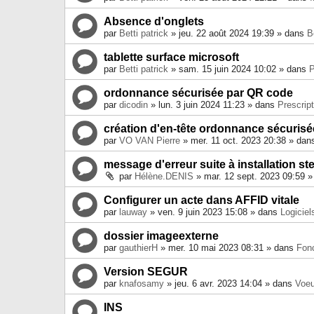
Absence d'onglets
par
Betti patrick
» jeu. 22 août 2024 19:39 » dans
B
tablette surface microsoft
par
Betti patrick
» sam. 15 juin 2024 10:02 » dans
P
ordonnance sécurisée par QR code
par
dicodin
» lun. 3 juin 2024 11:23 » dans
Prescrip
création d'en-tête ordonnance sécurisé
par
VO VAN Pierre
» mer. 11 oct. 2023 20:38 » da
message d'erreur suite à installation stel
par
Hélène.DENIS
» mar. 12 sept. 2023 09:59 
Configurer un acte dans AFFID vitale
par
lauway
» ven. 9 juin 2023 15:08 » dans
Logiciel
dossier imageexterne
par
gauthierH
» mer. 10 mai 2023 08:31 » dans
Fon
Version SEGUR
par
knafosamy
» jeu. 6 avr. 2023 14:04 » dans
Voeu
INS