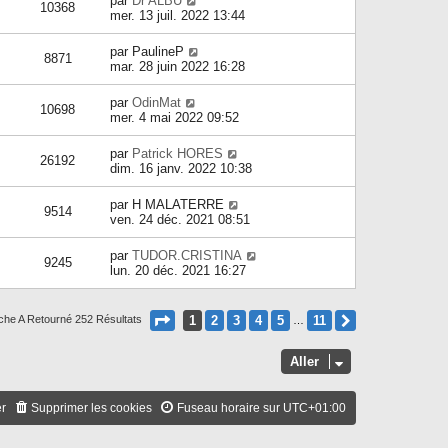
par
Dr ALBU
10368
mer. 13 juil. 2022 13:44
par
PaulineP
8871
mar. 28 juin 2022 16:28
par
OdinMat
10698
mer. 4 mai 2022 09:52
par
Patrick HORES
26192
dim. 16 janv. 2022 10:38
par
H MALATERRE
9514
ven. 24 déc. 2021 08:51
par
TUDOR.CRISTINA
9245
lun. 20 déc. 2021 16:27
Page
1
Sur
11
1
2
3
4
5
11
Suivant
che A Retourné 252 Résultats
…
Aller
er
Supprimer les cookies
Fuseau horaire sur
UTC+01:00