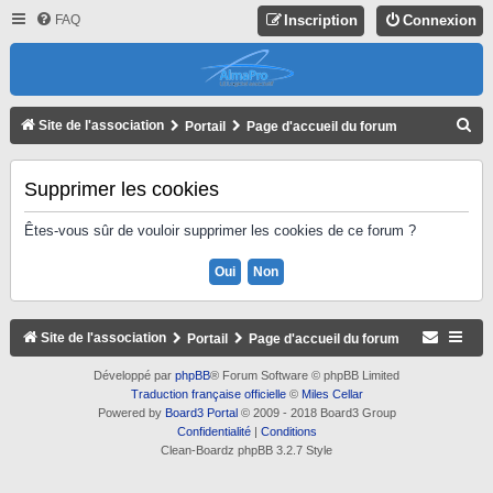
FAQ
Inscription
Connexion
R
Site de l'association
Portail
Page d'accueil du forum
E
C
Supprimer les cookies
H
Êtes-vous sûr de vouloir supprimer les cookies de ce forum ?
E
R
C
H
Site de l'association
Portail
Page d'accueil du forum
E
Développé par
phpBB
® Forum Software © phpBB Limited
R
Traduction française officielle
©
Miles Cellar
Powered by
Board3 Portal
© 2009 - 2018 Board3 Group
Confidentialité
|
Conditions
Clean-Boardz phpBB 3.2.7 Style