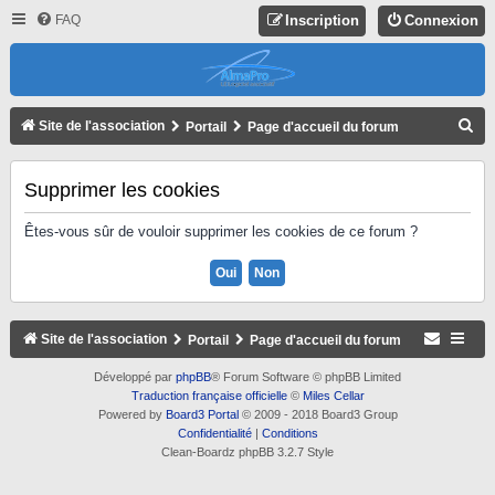
FAQ
Inscription
Connexion
R
Site de l'association
Portail
Page d'accueil du forum
E
C
Supprimer les cookies
H
Êtes-vous sûr de vouloir supprimer les cookies de ce forum ?
E
R
C
H
Site de l'association
Portail
Page d'accueil du forum
E
Développé par
phpBB
® Forum Software © phpBB Limited
R
Traduction française officielle
©
Miles Cellar
Powered by
Board3 Portal
© 2009 - 2018 Board3 Group
Confidentialité
|
Conditions
Clean-Boardz phpBB 3.2.7 Style