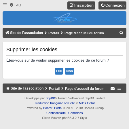
FAQ
Inscription
Connexion
R
Site de l'association
Portail
Page d'accueil du forum
E
C
Supprimer les cookies
H
Êtes-vous sûr de vouloir supprimer les cookies de ce forum ?
E
R
C
H
Site de l'association
Portail
Page d'accueil du forum
E
Développé par
phpBB
® Forum Software © phpBB Limited
R
Traduction française officielle
©
Miles Cellar
Powered by
Board3 Portal
© 2009 - 2018 Board3 Group
Confidentialité
|
Conditions
Clean-Boardz phpBB 3.2.7 Style