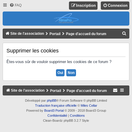
FAQ
Inscription
Connexion
R
Site de l'association
Portail
Page d'accueil du forum
E
C
Supprimer les cookies
H
Êtes-vous sûr de vouloir supprimer les cookies de ce forum ?
E
R
C
H
Site de l'association
Portail
Page d'accueil du forum
E
Développé par
phpBB
® Forum Software © phpBB Limited
R
Traduction française officielle
©
Miles Cellar
Powered by
Board3 Portal
© 2009 - 2018 Board3 Group
Confidentialité
|
Conditions
Clean-Boardz phpBB 3.2.7 Style