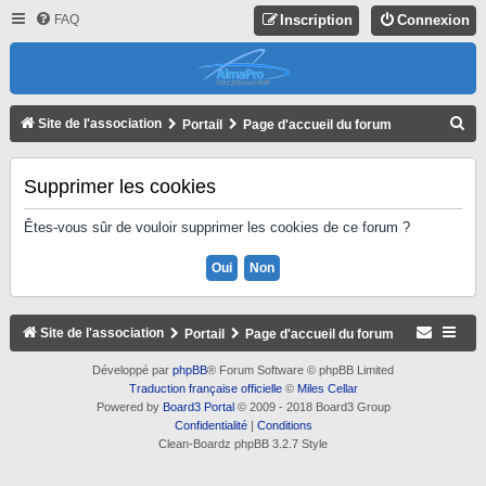
FAQ
Inscription
Connexion
R
Site de l'association
Portail
Page d'accueil du forum
E
C
Supprimer les cookies
H
Êtes-vous sûr de vouloir supprimer les cookies de ce forum ?
E
R
C
H
Site de l'association
Portail
Page d'accueil du forum
E
Développé par
phpBB
® Forum Software © phpBB Limited
R
Traduction française officielle
©
Miles Cellar
Powered by
Board3 Portal
© 2009 - 2018 Board3 Group
Confidentialité
|
Conditions
Clean-Boardz phpBB 3.2.7 Style