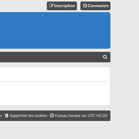
Inscription
Connexion
R
E
C
H
E
R
C
H
er
Supprimer les cookies
Fuseau horaire sur
UTC+01:00
E
R