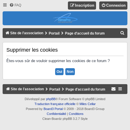
FAQ
Inscription
Connexion
R
Site de l'association
Portail
Page d'accueil du forum
E
C
Supprimer les cookies
H
Êtes-vous sûr de vouloir supprimer les cookies de ce forum ?
E
R
C
H
Site de l'association
Portail
Page d'accueil du forum
E
Développé par
phpBB
® Forum Software © phpBB Limited
R
Traduction française officielle
©
Miles Cellar
Powered by
Board3 Portal
© 2009 - 2018 Board3 Group
Confidentialité
|
Conditions
Clean-Boardz phpBB 3.2.7 Style