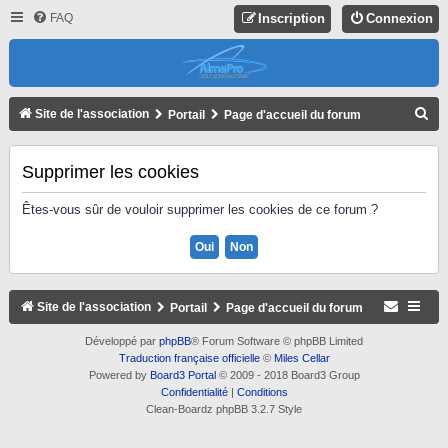
FAQ
Inscription
Connexion
R
Site de l'association
Portail
Page d'accueil du forum
E
C
Supprimer les cookies
H
Êtes-vous sûr de vouloir supprimer les cookies de ce forum ?
E
R
C
H
Site de l'association
Portail
Page d'accueil du forum
E
Développé par
phpBB
® Forum Software © phpBB Limited
R
Traduction française officielle
©
Miles Cellar
Powered by
Board3 Portal
© 2009 - 2018 Board3 Group
Confidentialité
|
Conditions
Clean-Boardz phpBB 3.2.7 Style