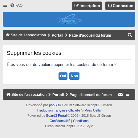
FAQ
Inscription
Connexion
R
Site de l'association
Portail
Page d'accueil du forum
E
C
Supprimer les cookies
H
Êtes-vous sûr de vouloir supprimer les cookies de ce forum ?
E
R
C
H
Site de l'association
Portail
Page d'accueil du forum
E
Développé par
phpBB
® Forum Software © phpBB Limited
R
Traduction française officielle
©
Miles Cellar
Powered by
Board3 Portal
© 2009 - 2018 Board3 Group
Confidentialité
|
Conditions
Clean-Boardz phpBB 3.2.7 Style