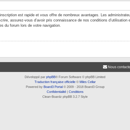
’inscription est rapide et vous offre de nombreux avantages. Les administrate
crire, assurez-vous d’avoir pris connaissance de nos conditions d’utilisation e
es du forum lors de votre navigation.
Nous contact
Développé par
phpBB
® Forum Software © phpBB Limited
Traduction française officielle
©
Miles Cellar
Powered by
Board3 Portal
© 2009 - 2018 Board3 Group
Confidentialité
|
Conditions
Clean-Boardz phpBB 3.2.7 Style