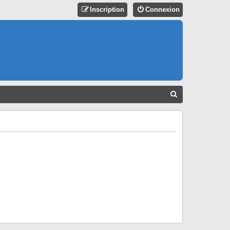
Inscription
Connexion
R
E
C
H
E
R
C
H
E
R