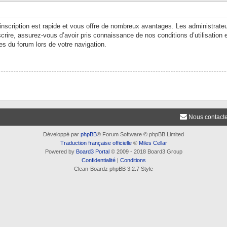
’inscription est rapide et vous offre de nombreux avantages. Les administrate
crire, assurez-vous d’avoir pris connaissance de nos conditions d’utilisation e
es du forum lors de votre navigation.
Nous contact
Développé par
phpBB
® Forum Software © phpBB Limited
Traduction française officielle
©
Miles Cellar
Powered by
Board3 Portal
© 2009 - 2018 Board3 Group
Confidentialité
|
Conditions
Clean-Boardz phpBB 3.2.7 Style