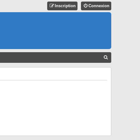
Inscription
Connexion
R
E
C
H
E
R
C
H
E
R