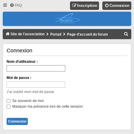
FAQ
Inscription
Connexion
R
Site de l'association
Portail
Page d'accueil du forum
E
C
Connexion
H
Nom d’utilisateur :
E
R
Mot de passe :
C
H
J’ai oublié mon mot de passe
E
Se souvenir de moi
R
Masquer ma présence lors de cette session