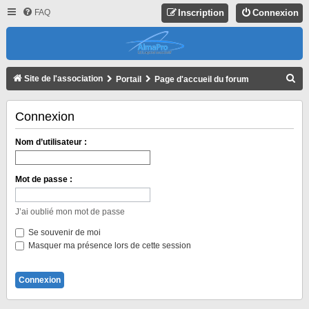
FAQ
Inscription
Connexion
R
Site de l'association
Portail
Page d'accueil du forum
E
C
Connexion
H
Nom d’utilisateur :
E
R
Mot de passe :
C
H
J’ai oublié mon mot de passe
E
Se souvenir de moi
R
Masquer ma présence lors de cette session