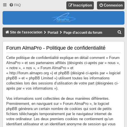
FAQ
Inscription
Connexion
R
Site de l'association
Portail
Page d'accueil du forum
E
C
Forum AlmaPro - Politique de confidentialité
H
Cette politique de confidentialité explique en détail comment « Forum
E
AlmaPro » et ses partenaires affiliés (désignés ci-après par « nous »,
« notre », « nos », « Forum AlmaPro » et
R
« http://forum.almapro.org ») et phpBB (désigné ci-après par « logiciel
C
phpBB » et « phpBB Limited ») utilisent toutes les informations
collectées lors des sessions d’utilisation de votre part (désignées ci-
H
après par « vos informations »).
E
R
Vos informations sont collectées de deux manières différentes.
Premièrement, en naviguant sur « Forum AlmaPro », le logiciel
phpBB génèrera un certain nombre de cookies qui sont de petits
fichiers téléchargés temporairement par le navigateur internet de
votre ordinateur. Les deux premiers cookies ne contiennent qu’un
identifiant utilisateur et un identifiant anonyme de session qui vous