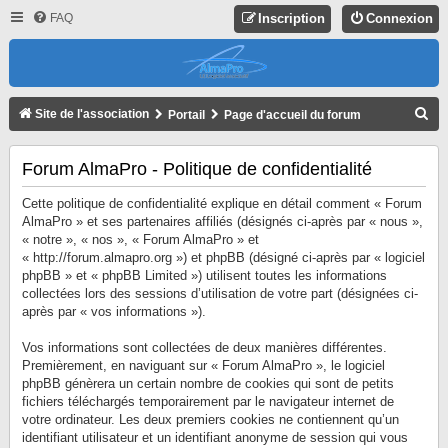
FAQ
Inscription
Connexion
R
Site de l'association
Portail
Page d'accueil du forum
E
C
Forum AlmaPro - Politique de confidentialité
H
Cette politique de confidentialité explique en détail comment « Forum
E
AlmaPro » et ses partenaires affiliés (désignés ci-après par « nous »,
« notre », « nos », « Forum AlmaPro » et
R
« http://forum.almapro.org ») et phpBB (désigné ci-après par « logiciel
C
phpBB » et « phpBB Limited ») utilisent toutes les informations
collectées lors des sessions d’utilisation de votre part (désignées ci-
H
après par « vos informations »).
E
R
Vos informations sont collectées de deux manières différentes.
Premièrement, en naviguant sur « Forum AlmaPro », le logiciel
phpBB génèrera un certain nombre de cookies qui sont de petits
fichiers téléchargés temporairement par le navigateur internet de
votre ordinateur. Les deux premiers cookies ne contiennent qu’un
identifiant utilisateur et un identifiant anonyme de session qui vous