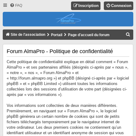
FAQ
Inscription
Connexion
R
Site de l'association
Portail
Page d'accueil du forum
E
C
Forum AlmaPro - Politique de confidentialité
H
Cette politique de confidentialité explique en détail comment « Forum
E
AlmaPro » et ses partenaires affiliés (désignés ci-après par « nous »,
« notre », « nos », « Forum AlmaPro » et
R
« http://forum.almapro.org ») et phpBB (désigné ci-après par « logiciel
C
phpBB » et « phpBB Limited ») utilisent toutes les informations
collectées lors des sessions d’utilisation de votre part (désignées ci-
H
après par « vos informations »).
E
R
Vos informations sont collectées de deux manières différentes.
Premièrement, en naviguant sur « Forum AlmaPro », le logiciel
phpBB génèrera un certain nombre de cookies qui sont de petits
fichiers téléchargés temporairement par le navigateur internet de
votre ordinateur. Les deux premiers cookies ne contiennent qu’un
identifiant utilisateur et un identifiant anonyme de session qui vous