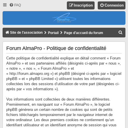
FAQ
Inscription
Connexion
R
Site de l'association
Portail
Page d'accueil du forum
E
C
Forum AlmaPro - Politique de confidentialité
H
Cette politique de confidentialité explique en détail comment « Forum
E
AlmaPro » et ses partenaires affiliés (désignés ci-après par « nous »,
« notre », « nos », « Forum AlmaPro » et
R
« http://forum.almapro.org ») et phpBB (désigné ci-après par « logiciel
C
phpBB » et « phpBB Limited ») utilisent toutes les informations
collectées lors des sessions d’utilisation de votre part (désignées ci-
H
après par « vos informations »).
E
R
Vos informations sont collectées de deux manières différentes.
Premièrement, en naviguant sur « Forum AlmaPro », le logiciel
phpBB génèrera un certain nombre de cookies qui sont de petits
fichiers téléchargés temporairement par le navigateur internet de
votre ordinateur. Les deux premiers cookies ne contiennent qu’un
identifiant utilisateur et un identifiant anonyme de session qui vous