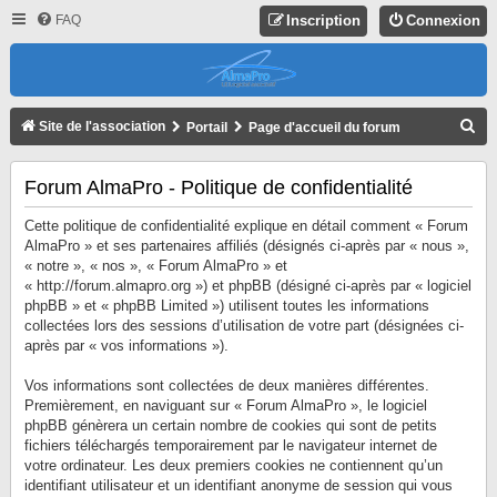
FAQ
Inscription
Connexion
R
Site de l'association
Portail
Page d'accueil du forum
E
C
Forum AlmaPro - Politique de confidentialité
H
Cette politique de confidentialité explique en détail comment « Forum
E
AlmaPro » et ses partenaires affiliés (désignés ci-après par « nous »,
« notre », « nos », « Forum AlmaPro » et
R
« http://forum.almapro.org ») et phpBB (désigné ci-après par « logiciel
C
phpBB » et « phpBB Limited ») utilisent toutes les informations
collectées lors des sessions d’utilisation de votre part (désignées ci-
H
après par « vos informations »).
E
R
Vos informations sont collectées de deux manières différentes.
Premièrement, en naviguant sur « Forum AlmaPro », le logiciel
phpBB génèrera un certain nombre de cookies qui sont de petits
fichiers téléchargés temporairement par le navigateur internet de
votre ordinateur. Les deux premiers cookies ne contiennent qu’un
identifiant utilisateur et un identifiant anonyme de session qui vous